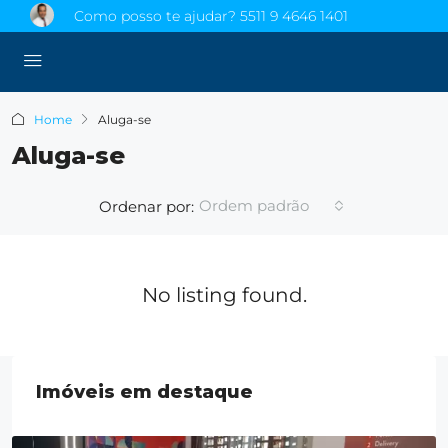
Como posso te ajudar?
5511 9 4646 1401
Home
Aluga-se
Aluga-se
Ordem padrão
Ordenar por:
No listing found.
Imóveis em destaque