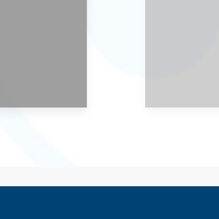
ção
0 Em construção
lo
São Paulo