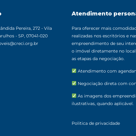
o
Atendimento person
MAIS DETALHES
MAIS DETAL
ândida Pereira, 272 - Vila
Para oferecer mais comodidade
rulhos - SP, 07041-020
realizadas nos escritórios e n
veis@creci.org.br
empreendimento de seu intere
o imóvel diretamente no loc
as etapas da negociação.
Atendimento com agenda
Negociação direta com cons
As imagens dos empreendi
ilustrativas, quando aplicável.
Politica de privacidade