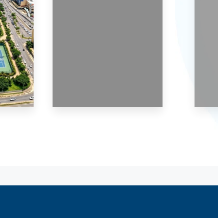
0 Em construção
0 Em constru
São Paulo
São Pau