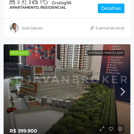
2
2
1
Grulog56
APARTAMENTO, RESIDENCIAL
Detalhes
José Djavan
3 semanas atrás
DESTAQUE
ENTRADA PARCELADA
R$ 399.900