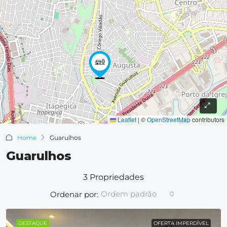
Leaflet
|
©
OpenStreetMap
contributors
Home
Guarulhos
Guarulhos
3 Propriedades
Ordem padrão
Ordenar por:
DESTAQUE
OFERTA IMPERDÍVEL