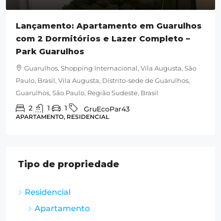
Lançamento: Apartamento em Guarulhos
com 2 Dormitórios e Lazer Completo –
Park Guarulhos
Guarulhos, Shopping Internacional, Vila Augusta, São
Paulo, Brasil, Vila Augusta, Distrito-sede de Guarulhos,
Guarulhos, São Paulo, Região Sudeste, Brasil
2
1
1
GruEcoPar43
APARTAMENTO, RESIDENCIAL
Tipo de propriedade
Residencial
Apartamento