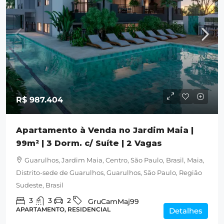
R$ 987.404
Apartamento à Venda no Jardim Maia |
99m² | 3 Dorm. c/ Suíte | 2 Vagas
Guarulhos, Jardim Maia, Centro, São Paulo, Brasil, Maia,
Distrito-sede de Guarulhos, Guarulhos, São Paulo, Região
Sudeste, Brasil
3
3
2
GruCamMaj99
APARTAMENTO, RESIDENCIAL
Detalhes