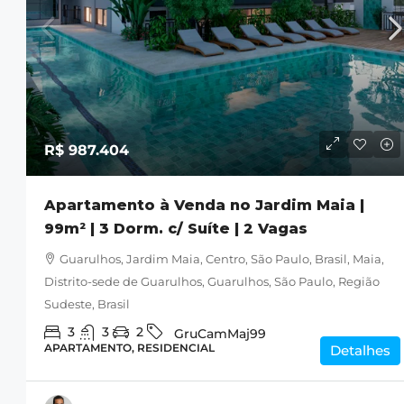
R$ 987.404
R$ 987.404
Apartamento à Venda n
Apartamento à Venda no Jardim Maia |
Maia | 99m² | 3 Dorm. c/ 
99m² | 3 Dorm. c/ Suíte | 2 Vagas
Vagas
Guarulhos, Jardim Maia, Centro, São Paulo, Brasil, Maia,
Guarulhos, Jardim Maia, Centro
Distrito-sede de Guarulhos, Guarulhos, São Paulo, Região
Brasil, Maia, Distrito-sede de Gua
Sudeste, Brasil
Guarulhos, São Paulo, Região Sude
3
3
2
GruCamMaj99
3
3
2
GruCamMa
APARTAMENTO, RESIDENCIAL
Detalhes
APARTAMENTO, RESIDENCIAL