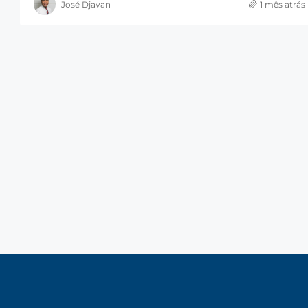
José Djavan
1 mês atrás