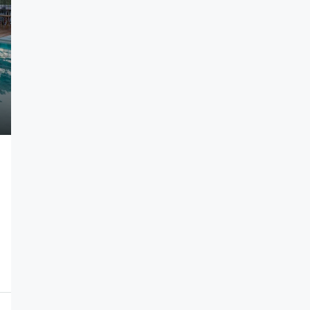
R$ 496.558
o Jardim
Apartamento Novo à Venda na V
Suíte | 2
Rosália, Guarulhos-SP
Guarulhos, Vila Rosália, São Paulo, Brasil, Vi
Rosália, Vila Galvão, Distrito-sede de Guarulho
, São Paulo,
Guarulhos, São Paulo, Região Sudeste, 07072
rulhos,
Brasil
ste, Brasil
2
2
1
Grulog56
j99
APARTAMENTO, RESIDENCIAL