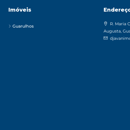
Imóveis
Endereç
R. Maria C
Guarulhos
Augusta, Gua
djavanimo