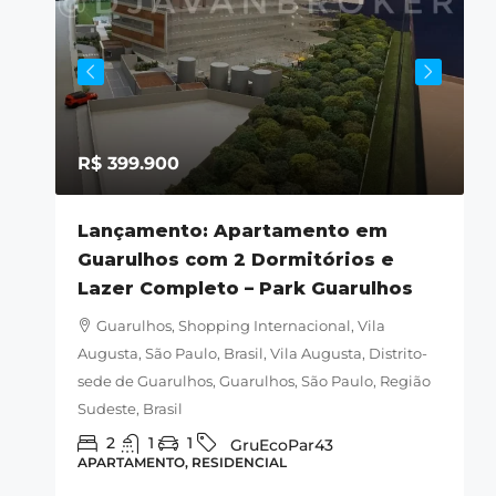
R$ 399.900
ila
Lançamento: Apartamento em
Guarulhos com 2 Dormitórios e
M
Lazer Completo – Park Guarulhos
la
s,
Guarulhos, Shopping Internacional, Vila
-060,
Augusta, São Paulo, Brasil, Vila Augusta, Distrito-
B
sede de Guarulhos, Guarulhos, São Paulo, Região
G
Sudeste, Brasil
A
2
1
1
GruEcoPar43
APARTAMENTO, RESIDENCIAL