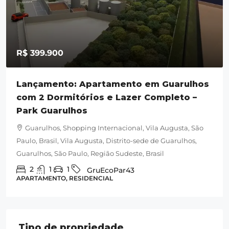
R$ 399.900
Lançamento: Apartamento em Guarulhos
com 2 Dormitórios e Lazer Completo –
Park Guarulhos
Guarulhos, Shopping Internacional, Vila Augusta, São
Paulo, Brasil, Vila Augusta, Distrito-sede de Guarulhos,
Guarulhos, São Paulo, Região Sudeste, Brasil
2
1
1
GruEcoPar43
APARTAMENTO, RESIDENCIAL
Tipo de propriedade