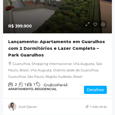
R$ 399.900
Lançamento: Apartamento em Guarulhos
com 2 Dormitórios e Lazer Completo –
Park Guarulhos
Guarulhos, Shopping Internacional, Vila Augusta, São
Paulo, Brasil, Vila Augusta, Distrito-sede de Guarulhos,
Guarulhos, São Paulo, Região Sudeste, Brasil
2
1
1
GruEcoPar43
APARTAMENTO, RESIDENCIAL
Detalhes
José Djavan
1 mês atrás