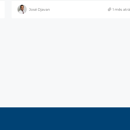
José Djavan
1 mês atrá