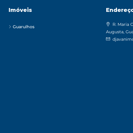
Imóveis
Endereç
R. Maria C
Guarulhos
Augusta, Gua
djavanimo