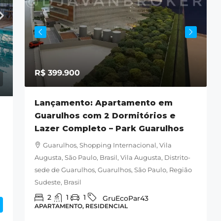
R$ 399.900
ila
Lançamento: Apartamento em
Guarulhos com 2 Dormitórios e
M
Lazer Completo – Park Guarulhos
la
s,
Guarulhos, Shopping Internacional, Vila
-060,
Augusta, São Paulo, Brasil, Vila Augusta, Distrito-
B
sede de Guarulhos, Guarulhos, São Paulo, Região
G
Sudeste, Brasil
A
2
1
1
GruEcoPar43
APARTAMENTO, RESIDENCIAL