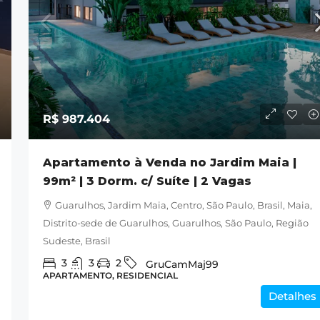
R$ 496.558
R$ 987.404
o Jardim
Apartamento Novo à Venda na V
Apartamento à Venda no Jardim Maia |
Suíte | 2
Rosália, Guarulhos-SP
99m² | 3 Dorm. c/ Suíte | 2 Vagas
Guarulhos, Vila Rosália, São Paulo, Brasil, Vi
Guarulhos, Jardim Maia, Centro, São Paulo, Brasil, Maia,
Rosália, Vila Galvão, Distrito-sede de Guarulho
, São Paulo,
Distrito-sede de Guarulhos, Guarulhos, São Paulo, Região
Guarulhos, São Paulo, Região Sudeste, 07072
rulhos,
Sudeste, Brasil
Brasil
ste, Brasil
3
3
2
GruCamMaj99
2
2
1
Grulog56
j99
APARTAMENTO, RESIDENCIAL
APARTAMENTO, RESIDENCIAL
Detalhes