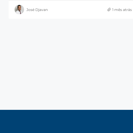
José Djavan
1 mês atrás