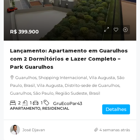
R$ 399.900
Lançamento: Apartamento em Guarulhos
com 2 Dormitórios e Lazer Completo –
Park Guarulhos
Guarulhos, Shopping Internacional, Vila Augusta, São
Paulo, Brasil, Vila Augusta, Distrito-sede de Guarulhos,
Guarulhos, São Paulo, Região Sudeste, Brasil
2
1
1
GruEcoPar43
APARTAMENTO, RESIDENCIAL
Detalhes
José Djavan
4 semanas atrás