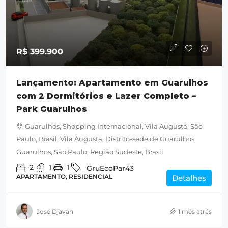
R$ 399.900
Lançamento: Apartamento em Guarulhos
com 2 Dormitórios e Lazer Completo –
Park Guarulhos
Guarulhos, Shopping Internacional, Vila Augusta, São
Paulo, Brasil, Vila Augusta, Distrito-sede de Guarulhos,
Guarulhos, São Paulo, Região Sudeste, Brasil
2
1
1
GruEcoPar43
APARTAMENTO, RESIDENCIAL
Detalhes
José Djavan
1 mês atrás