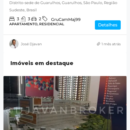
Distrito-sede de Guarulhos, Guarulhos, São Paulo, Região
Sudeste, Brasil
3
3
2
GruCamMaj99
APARTAMENTO, RESIDENCIAL
Detalhes
José Djavan
1 mês atrás
Imóveis em destaque