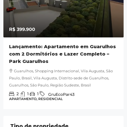
R$ 399.900
Lançamento: Apartamento em Guarulhos
com 2 Dormitórios e Lazer Completo –
Park Guarulhos
Guarulhos, Shopping Internacional, Vila Augusta, São
Paulo, Brasil, Vila Augusta, Distrito-sede de Guarulhos,
Guarulhos, São Paulo, Região Sudeste, Brasil
2
1
1
GruEcoPar43
APARTAMENTO, RESIDENCIAL
Tipo de propriedade