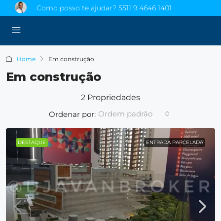
Como posso te ajudar?
5511 9 4646 1401
Home
Em construção
Em construção
2 Propriedades
Ordem padrão
Ordenar por:
DESTAQUE
ENTRADA PARCELADA