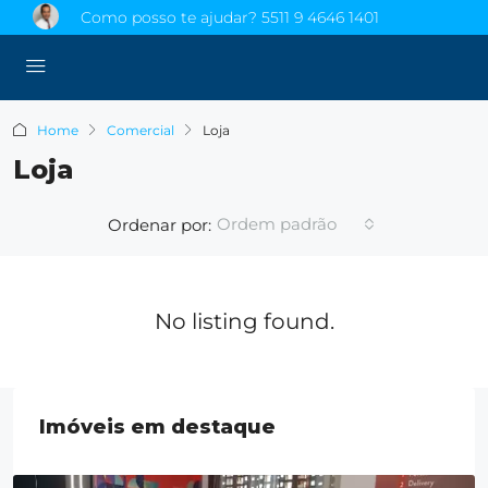
Como posso te ajudar?
5511 9 4646 1401
Home
Comercial
Loja
Loja
Ordem padrão
Ordenar por:
No listing found.
Imóveis em destaque