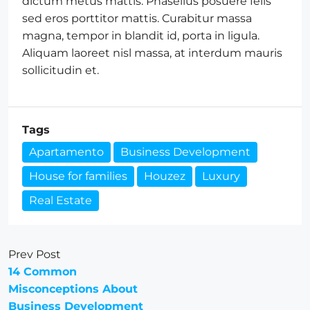
dictum metus mattis. Phasellus posuere felis
sed eros porttitor mattis. Curabitur massa
magna, tempor in blandit id, porta in ligula.
Aliquam laoreet nisl massa, at interdum mauris
sollicitudin et.
Tags
Apartamento
Business Development
House for families
Houzez
Luxury
Real Estate
Prev Post
14 Common
Misconceptions About
Business Development