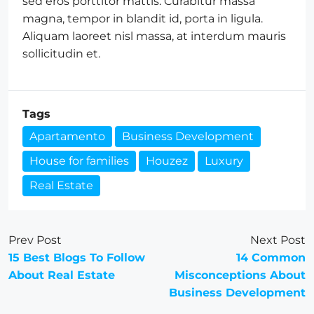
sed eros porttitor mattis. Curabitur massa
magna, tempor in blandit id, porta in ligula.
Aliquam laoreet nisl massa, at interdum mauris
sollicitudin et.
Tags
Apartamento
Business Development
House for families
Houzez
Luxury
Real Estate
Prev Post
Next Post
15 Best Blogs To Follow
14 Common
About Real Estate
Misconceptions About
Business Development