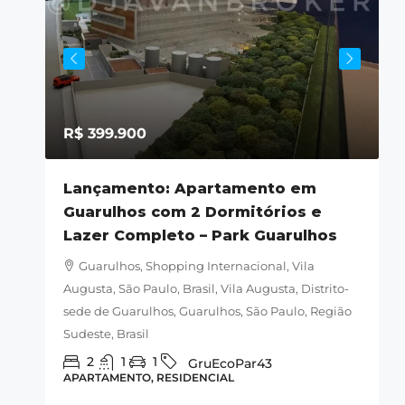
R$ 399.900
ila
Lançamento: Apartamento em
Guarulhos com 2 Dormitórios e
M
Lazer Completo – Park Guarulhos
la
s,
Guarulhos, Shopping Internacional, Vila
-060,
Augusta, São Paulo, Brasil, Vila Augusta, Distrito-
B
sede de Guarulhos, Guarulhos, São Paulo, Região
G
Sudeste, Brasil
A
2
1
1
GruEcoPar43
APARTAMENTO, RESIDENCIAL