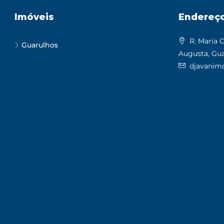
Imóveis
Endereç
R. Maria C
Guarulhos
Augusta, Gua
djavanimo