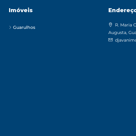
Imóveis
Endereç
R. Maria C
Guarulhos
Augusta, Gua
djavanimo