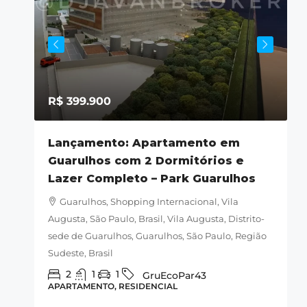
R$ 399.900
ila
Lançamento: Apartamento em
Guarulhos com 2 Dormitórios e
M
Lazer Completo – Park Guarulhos
la
s,
Guarulhos, Shopping Internacional, Vila
-060,
Augusta, São Paulo, Brasil, Vila Augusta, Distrito-
B
sede de Guarulhos, Guarulhos, São Paulo, Região
G
Sudeste, Brasil
A
2
1
1
GruEcoPar43
APARTAMENTO, RESIDENCIAL